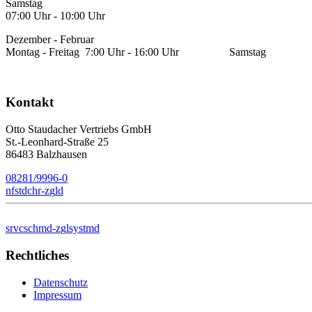
Samstag
07:00 Uhr - 10:00 Uhr
Dezember - Februar
Montag - Freitag 7:00 Uhr - 16:00 Uhr Samstag ke
Kontakt
Otto Staudacher Vertriebs GmbH
St.-Leonhard-Straße 25
86483 Balzhausen
08281/9996-0
nf
st
d
ch
r-z
g
l
d
s
rv
c
schm
d-z
g
lsyst
m
d
Rechtliches
Datenschutz
Impressum