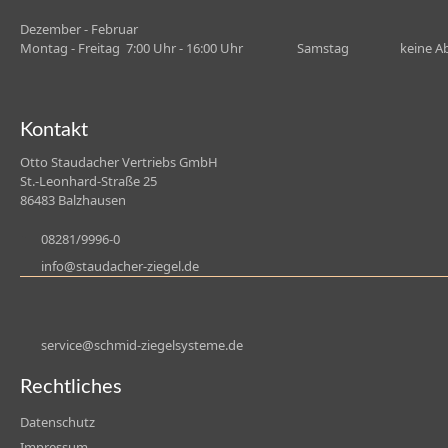
Dezember - Februar
Montag - Freitag 7:00 Uhr - 16:00 Uhr Samstag keine Ab
Kontakt
Otto Staudacher Vertriebs GmbH
St.-Leonhard-Straße 25
86483 Balzhausen
08281/9996-0
nf
st
d
ch
r-z
g
l
d
s
rv
c
schm
d-z
g
lsyst
m
d
Rechtliches
Datenschutz
Impressum